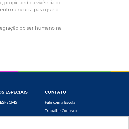
, propiciando a vivência de
mento concorra para que o
ntegração do ser humano na
S ESPECIAIS
CONTATO
ESPECIAIS
Fale com a Escola
Trabalhe Conosco
SIGA-NOS
AMÍLIA