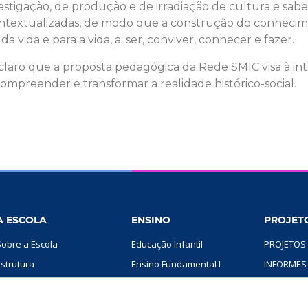
stigação, de produção e de irradiação de cultura e saber
e contextualizadas, de modo que a construção do conheci
a vida e para a vida, a: ser, conviver, conhecer e fazer.
a claro que a proposta pedagógica da Rede SMIC visa à i
ompreender e transformar a realidade histórico-social.
A ESCOLA
ENSINO
PROJETO
Sobre a Escola
Educação Infantil
PROJETOS 
Estrutura
Ensino Fundamental I
INFORMES
Projeto Pedagógico
Ensino Fundamental II
AGENDA
Rede SMIC
Ensino Médio
ÁREA DA F