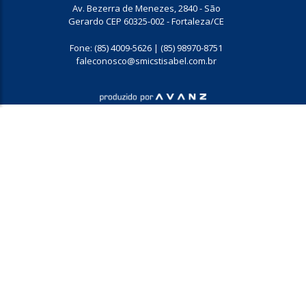
Av. Bezerra de Menezes, 2840 - São
Gerardo CEP 60325-002 - Fortaleza/CE
Fone: (85) 4009-5626 | (85) 98970-8751
faleconosco@smicstisabel.com.br