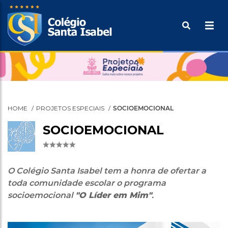
Pular
Buscar
para
o
Tecle ENTER para efetuar a pesquisa
conteúdo
principal
HOME
PROJETOS ESPECIAIS
SOCIOEMOCIONAL
SOCIOEMOCIONAL
O Colégio Santa Isabel tem a honra de ofertar a
toda comunidade escolar o programa
socioemocional
"O Líder em Mim"
.