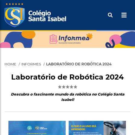
Pular
Buscar
para
o
Tecle ENTER para efetuar a pesquisa
conteúdo
principal
HOME
INFORMES
LABORATÓRIO DE ROBÓTICA 2024
Laboratório de Robótica 2024
Descubra o fascinante mundo da robótica no Colégio Santa
Isabel!